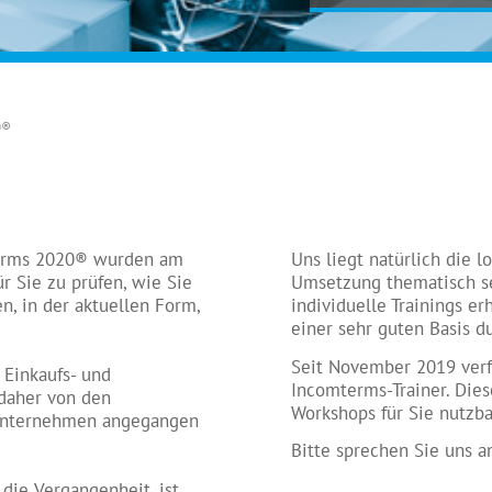
0®
terms 2020® wurden am
Uns liegt natürlich die l
ür Sie zu prüfen, wie Sie
Umsetzung thematisch se
n, in der aktuellen Form,
individuelle Trainings e
einer sehr guten Basis d
Seit November 2019 verfü
 Einkaufs- und
Incomterms-Trainer. Dies
 daher von den
Workshops für Sie nutzb
 Unternehmen angegangen
Bitte sprechen Sie uns a
die Vergangenheit, ist